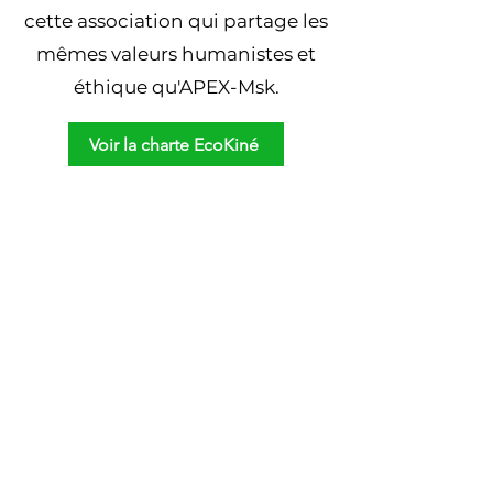
cette association qui partage les
mêmes valeurs humanistes et
éthique qu'APEX-Msk.
Voir la charte EcoKiné
Apex Msk Formation
APEX-Msk délivre un programme de
formation pour les cliniciens·es souhaitant
approfondir leur pratique en kinésithérapie
musculosquelettique
Contact
Nous contacter